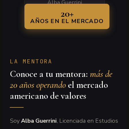
Alba Guerrini
Trader Profesional · Fort
20+
Lauderdale, FL
AÑOS EN EL MERCADO
LA MENTORA
Conoce a tu mentora:
más de
20 años operando
el mercado
americano de valores
Soy
Alba Guerrini
, Licenciada en Estudios