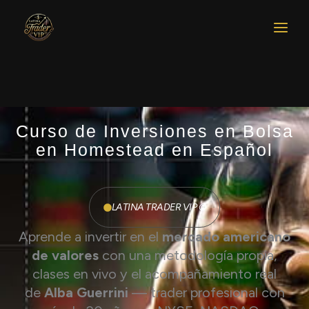
Ir
al
contenido
Curso de Inversiones en Bolsa
en Homestead en Español
LATINA TRADER VIP ©​
Aprende a invertir en el
mercado americano
de valores
con una metodología propia,
clases en vivo y el acompañamiento real
de
Alba Guerrini
— trader profesional con