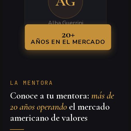
AG
Alba Guerrini
Trader Profesional · Fort
20+
Lauderdale, FL
AÑOS EN EL MERCADO
LA MENTORA
Conoce a tu mentora:
más de
20 años operando
el mercado
americano de valores