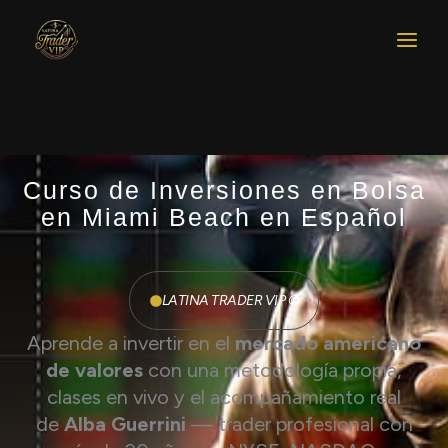
Ir
al
contenido
Curso de Inversiones en Bolsa
en Miami Beach en Español
LATINA TRADER VIP ©​
Aprende a invertir en el
mercado americano
de valores
con una metodología propia,
clases en vivo y el acompañamiento real
de
Alba Guerrini
— trader profesional con